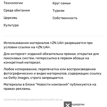
Технологии
Круг семьи
Среда обитания
Туризм
Церковь
Собственность
Культура
Использование материалов «ZN.UA» разрешается при
условии ссылки на «ZN.UA».
Для интернет-изданий обязательна прямая, открытая для
поисковых систем, гиперссылка в первом абзаце на
конкретный материал.
Любое копирование, перепечатка или воспроизведение
фотографических и видео материалов, содержащих ссылку
на Getty Images, строго запрещается.
Материалы в блоке "Новости компаний" публикуются на
правах рекламы.
ПОЛИТИКА КОНФИДЕНЦИАЛЬНОСТИ САЙТА ZN.UA
© 1994–2026 «ЗЕРКАЛО НЕДЕЛИ. УКРАИНА». ВСЕ ПРАВА ЗАЩИЩЕНЫ.