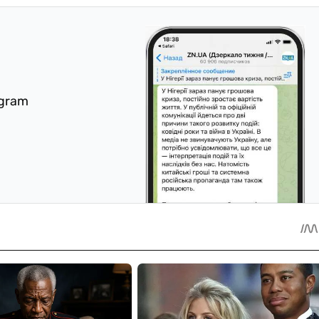
egram