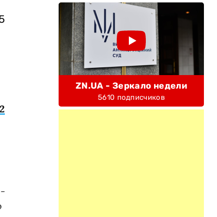
5
ZN.UA - Зеркало недели
5610 подписчиков
2
 -
о