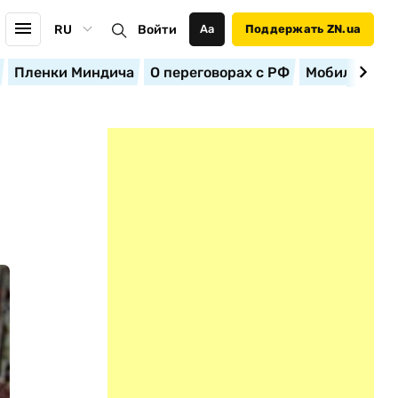
RU
Войти
Аа
Поддержать ZN.ua
Пленки Миндича
О переговорах с РФ
Мобилизация