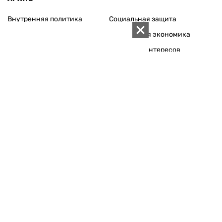
Внутренняя политика
Социальная защита
Международная политика
Зарубежная экономика
Макроуровень
Конфликт интересов
Энергорынок
Экономическая
безопасность
Приватизация
Персоналии
Экономика регионов
Социум
Наука
История
Технологии
Круг семьи
Среда обитания
Туризм
Церковь
Собственность
Культура
Использование материалов «ZN.UA» разрешается при
условии ссылки на «ZN.UA».