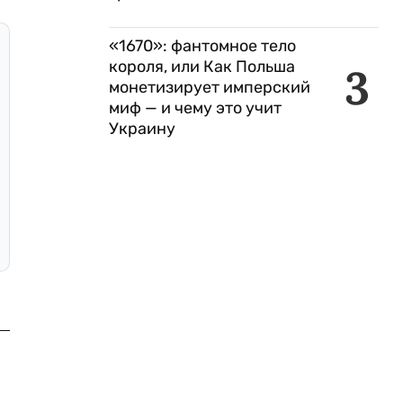
«1670»: фантомное тело
короля, или Как Польша
3
монетизирует имперский
миф — и чему это учит
Украину