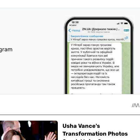
egram