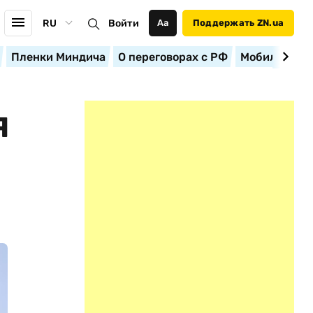
RU
Войти
Аа
Поддержать ZN.ua
Пленки Миндича
О переговорах с РФ
Мобилизация
Я