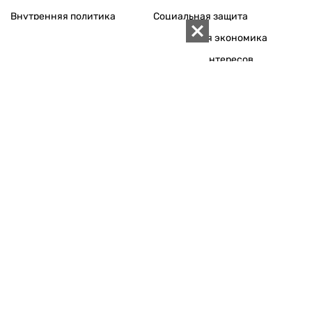
Внутренняя политика
Социальная защита
Международная политика
Зарубежная экономика
Макроуровень
Конфликт интересов
Энергорынок
Экономическая
безопасность
Приватизация
Персоналии
Экономика регионов
Социум
Наука
История
Технологии
Круг семьи
Среда обитания
Туризм
Церковь
Собственность
Культура
Использование материалов «ZN.UA» разрешается при
условии ссылки на «ZN.UA».