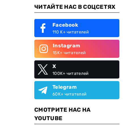
ЧИТАЙТЕ НАС В СОЦСЕТЯХ
Facebook
110 K+ читателей
Instagram
15K+ читателей
X
100K+ читателей
Telegram
60K+ читателей
СМОТРИТЕ НАС НА
YOUTUBE