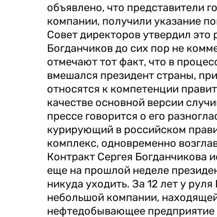
объявлено, что представители г
компании, получили указание по
Совет директоров утвердил это 
Богданчиков до сих пор не комм
отмечают тот факт, что в проце
вмешался президент страны, пр
относятся к компетенции правит
качестве основной версии случ
прессе говорится о его разногл
курирующий в российском прави
комплекс, одновременно возгла
Контракт Сергея Богданчикова ис
еще на прошлой неделе президен
никуда уходить. За 12 лет у рул
небольшой компании, находящейс
нефтедобывающее предприятие в