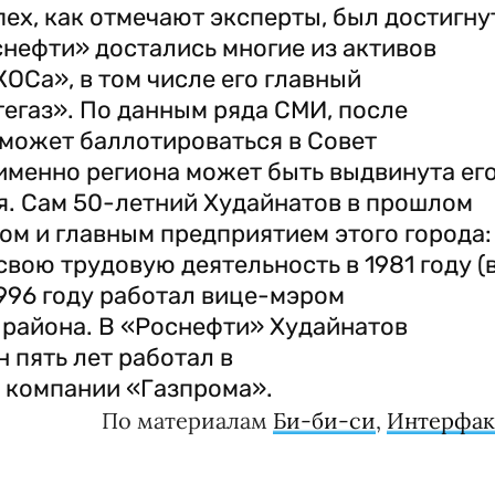
пех, как отмечают эксперты, был достигну
нефти» достались многие из активов
Са», в том числе его главный
газ». По данным ряда СМИ, после
 может баллотироваться в Совет
 именно региона может быть выдвинута ег
я. Сам 50-летний Худайнатов в прошлом
ом и главным предприятием этого города:
вою трудовую деятельность в 1981 году (
996 году работал вице-мэром
 района. В «Роснефти» Худайнатов
н пять лет работал в
 компании «Газпрома».
По материалам
Би-би-си
,
Интерфак