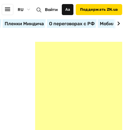
RU
Войти
Аа
Поддержать ZN.ua
Пленки Миндича
О переговорах с РФ
Мобилизация