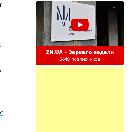
т
о
ZN.UA - Зеркало недели
5610 подписчиков
в
с