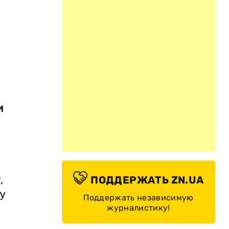
и
,
ПОДДЕРЖАТЬ ZN.UA
у
Поддержать независимую
журналистику!