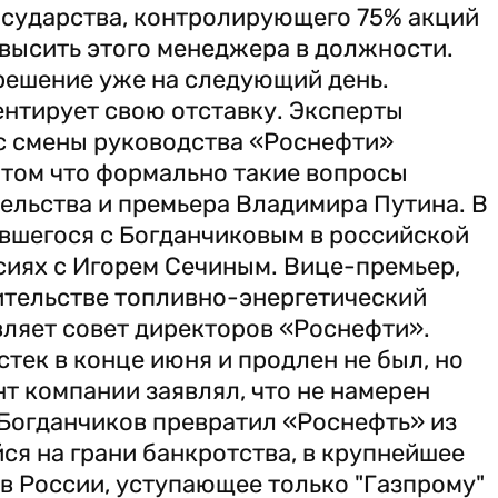
осударства, контролирующего 75% акций
высить этого менеджера в должности.
решение уже на следующий день.
ентирует свою отставку. Эксперты
сс смены руководства «Роснефти»
итом что формально такие вопросы
ельства и премьера Владимира Путина. В
ившегося с Богданчиковым в российской
асиях с Игорем Сечиным. Вице-премьер,
тельстве топливно-энергетический
вляет совет директоров «Роснефти».
тек в конце июня и продлен не был, но
т компании заявлял, что не намерен
я Богданчиков превратил «Роснефть» из
я на грани банкротства, в крупнейшее
 России, уступающее только "Газпрому"