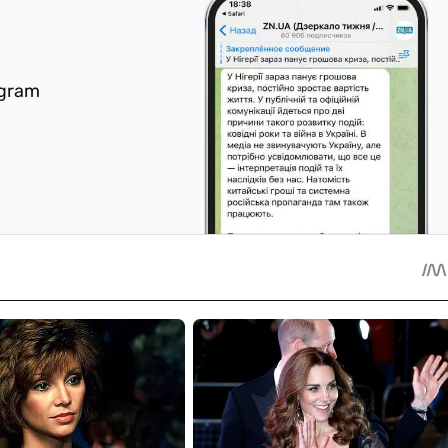
egram