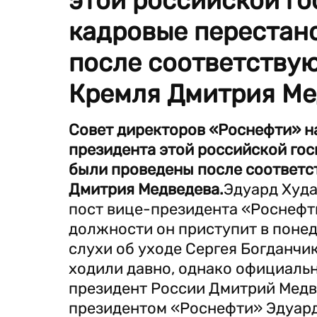
этой российской г
кадровые перестан
после соответству
Кремля Дмитрия Ме
Совет директоров «Роснефти» н
президента этой российской го
были проведены после соответс
Дмитрия Медведева.
Эдуард Худа
пост вице-президента «Роснефт
должности он приступит в понед
слухи об уходе Сергея Богданчи
ходили давно, однако официальн
президент России Дмитрий Медве
президентом «Роснефти» Эдуард