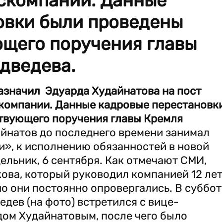
оскомпании. Данные
овки были проведены
ющего поручения главы
дведева.
азначил Эдуарда Худайнатова на пост
скомпании. Данные кадровые перестановк
твующего поручения главы Кремля
йнатов до последнего времени занимал
и», к исполнению обязанностей в новой
ельник, 6 сентября. Как отмечают СМИ,
кова, который руководил компанией 12 лет
о они постоянно опровергались. В суббот
дев (на фото) встретился с вице-
ом Худайнатовым, после чего было