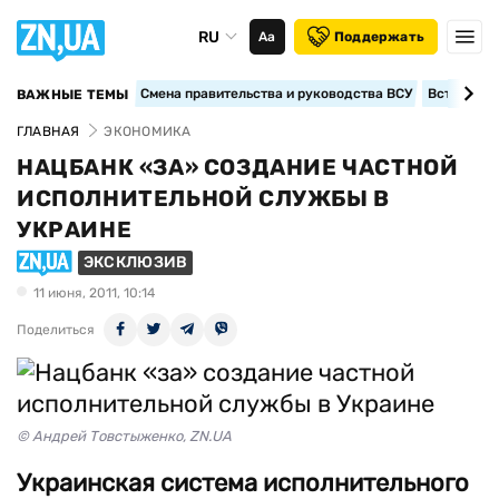
RU
Аа
Поддержать
Смена правительства и руководства ВСУ
Вступление
ВАЖНЫЕ ТЕМЫ
ГЛАВНАЯ
ЭКОНОМИКА
НАЦБАНК «ЗА» СОЗДАНИЕ ЧАСТНОЙ
ИСПОЛНИТЕЛЬНОЙ СЛУЖБЫ В
УКРАИНЕ
ЭКСКЛЮЗИВ
11 июня, 2011, 10:14
Поделиться
© Андрей Товстыженко, ZN.UA
Украинская система исполнительного