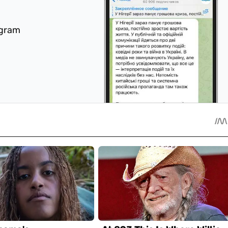
egram