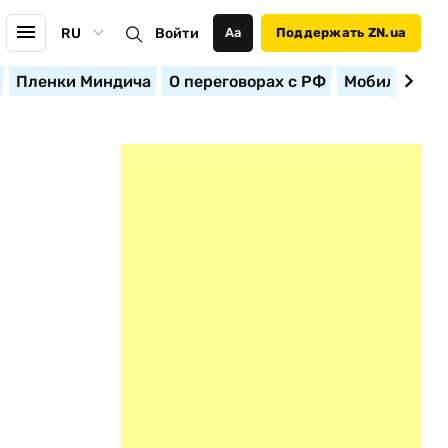
RU
Войти
Аа
Поддержать ZN.ua
Пленки Миндича
О переговорах с РФ
Мобилизация