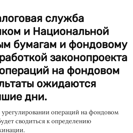
алоговая служба
нком и Национальной
ым бумагам и фондовому
работкой законопроекта
 операций на фондовом
ультаты ожидаются
йшие дни.
об урегулировании операций на фондовом
будет сводиться к определению
хинации.