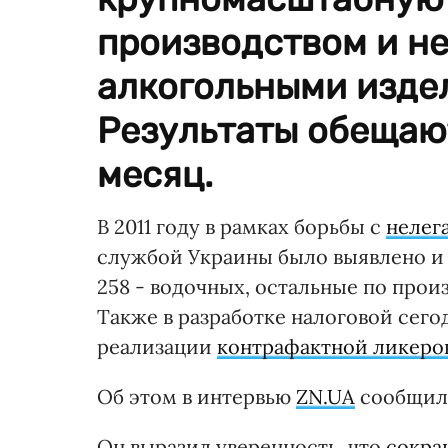
производством и н
алкогольными издел
Результаты обещаю
месяц.
В 2011 году в рамках борьбы с
нелег
службой Украины было выявлено и 
258 - водочных, остальные по про
Также в разработке налоговой сего
реализации
контрафактной ликеро
Об этом в интервью
ZN.UA
сообщил 
Он выразил уверенность, что
сокра