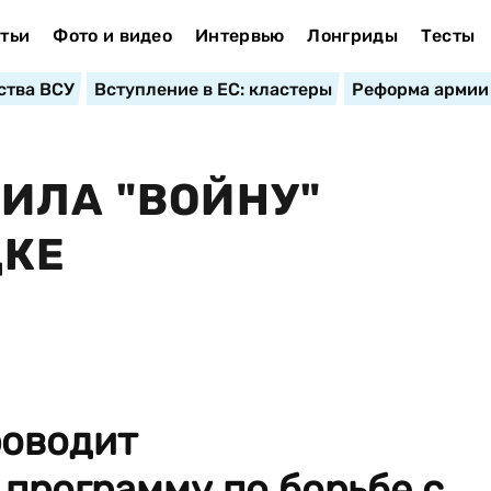
тьи
Фото и видео
Интервью
Лонгриды
Тесты
ства ВСУ
Вступление в ЕС: кластеры
Реформа армии
ИЛА "ВОЙНУ"
ДКЕ
роводит
программу по борьбе с