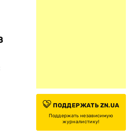
з
й
ПОДДЕРЖАТЬ ZN.UA
Поддержать независимую
журналистику!