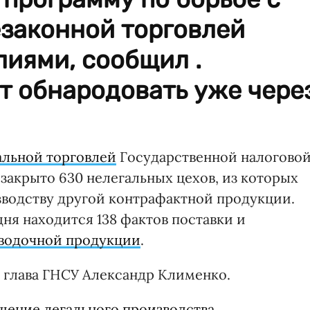
езаконной торговлей
иями, сообщил .
т обнародовать уже чере
альной торговлей
Государственной налогово
закрыто 630 нелегальных цехов, из которых
изводству другой контрафактной продукции.
дня находится 138 фактов поставки и
водочной продукции
.
глава ГНСУ Александр Клименко.
щение легального производства