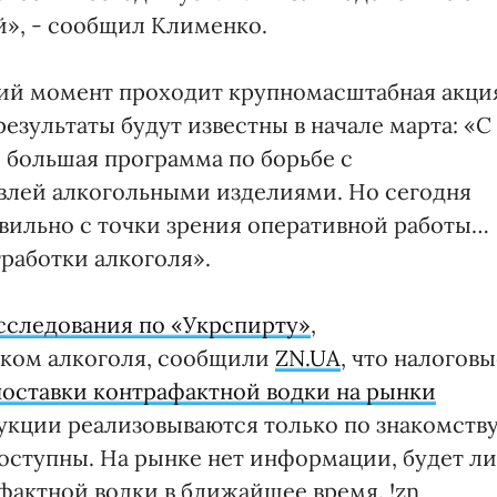
й», - сообщил Клименко.
щий момент проходит крупномасштабная акци
езультаты будут известны в начале марта: «С
о большая программа по борьбе с
влей алкогольными изделиями. Но сегодня
равильно с точки зрения оперативной работы…
тработки алкоголя».
сследования по «Укрспирту»
,
нком алкоголя, сообщили
ZN.UA
, что налоговы
поставки контрафактной водки на рынки
укции реализовываются только по знакомств
оступны. На рынке нет информации, будет ли
фактной водки в ближайшее время. !zn