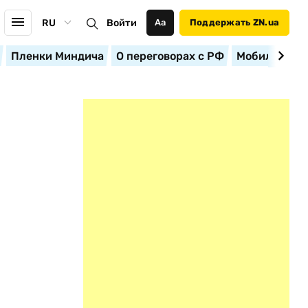
RU
Войти
Аа
Поддержать ZN.ua
Пленки Миндича
О переговорах с РФ
Мобилизация