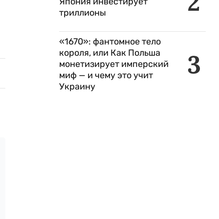
2
Япония инвестирует
триллионы
«1670»: фантомное тело
короля, или Как Польша
3
монетизирует имперский
миф — и чему это учит
Украину