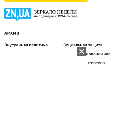
ЗЕРКАЛО НЕДЕЛИ
не подводим с 1994-го года
АРХИВ
Внутренняя политика
Социальная защита
Международная политика
Зарубежная экономика
Макроуровень
Конфликт интересов
Энергорынок
Экономическая
безопасность
Приватизация
Персоналии
Экономика регионов
Социум
Наука
История
Технологии
Круг семьи
Среда обитания
Туризм
Церковь
Собственность