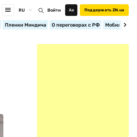
RU
Войти
Аа
Поддержать ZN.ua
Пленки Миндича
О переговорах с РФ
Мобилизация