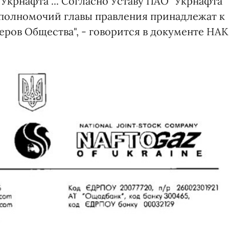
Укрнафта"... Согласно Уставу ПАО "Укрнафта"
полномочий главы правления принадлежат к
ров Общества", - говорится в документе НАК