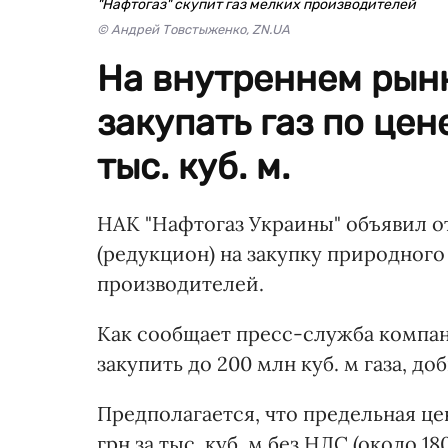
"Нафтогаз" скупит газ мелких производителей
© Андрей Товстыженко, ZN.UA
На внутреннем рынк
закупать газ по цен
тыс. куб. м.
НАК "Нафтогаз Украины" объявил 
(редукцион) на закупку природного
производителей.
Как сообщает пресс-служба компан
закупить до 200 млн куб. м газа, до
Предполагается, что предельная цен
грн за тыс. куб. м без НДС (около 1