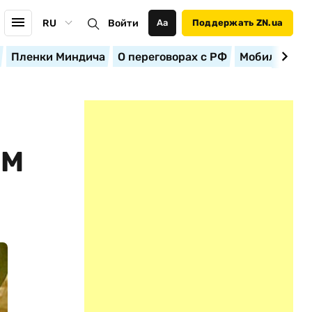
RU
Войти
Аа
Поддержать ZN.ua
Пленки Миндича
О переговорах с РФ
Мобилизация
 М