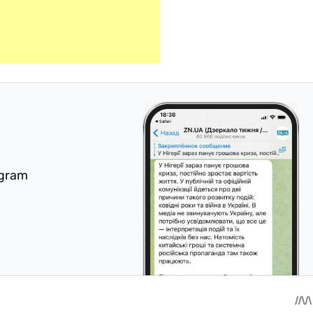
egram