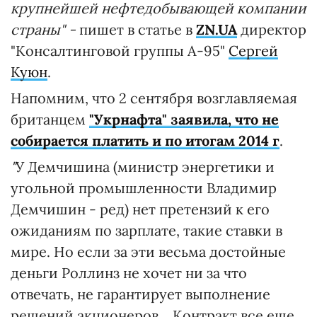
крупнейшей нефтедобывающей компании
страны" -
пишет в статье в
ZN.UA
директор
"Консалтинговой группы А-95"
Сергей
Куюн
.
Напомним, что 2 сентября возглавляемая
британцем
"Укрнафта" заявила, что не
собирается платить и по итогам 2014 г
.
"
У Демчишина (министр энергетики и
угольной промышленности Владимир
Демчишин - ред) нет претензий к его
ожиданиям по зарплате, такие ставки в
мире. Но если за эти весьма достойные
деньги Роллинз не хочет ни за что
отвечать, не гарантирует выполнение
решений акционеров... Контракт все еще