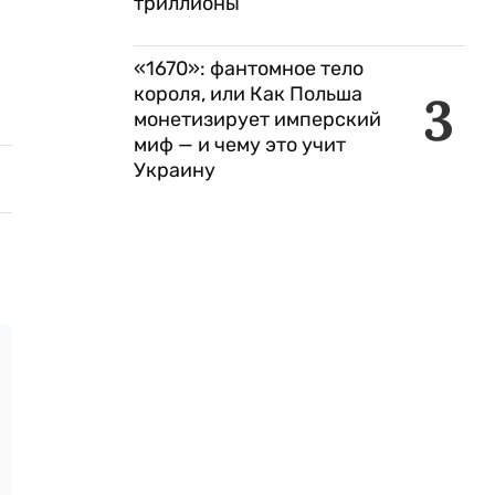
триллионы
«1670»: фантомное тело
короля, или Как Польша
3
монетизирует имперский
миф — и чему это учит
Украину