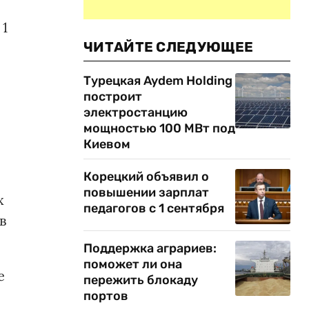
 1
ЧИТАЙТЕ СЛЕДУЮЩЕЕ
Турецкая Aydem Holding
построит
электростанцию
мощностью 100 МВт под
Киевом
Корецкий объявил о
повышении зарплат
х
педагогов с 1 сентября
в
Поддержка аграриев:
поможет ли она
е
пережить блокаду
портов