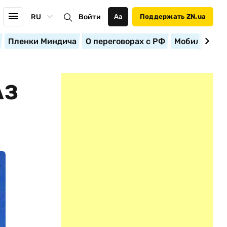
RU
Войти
Аа
Поддержать ZN.ua
Пленки Миндича
О переговорах с РФ
Мобилизация
АЗ