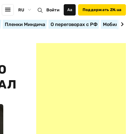
RU
Войти
Аа
Поддержать ZN.ua
Пленки Миндича
О переговорах с РФ
Мобилизация
О
ВАЛ