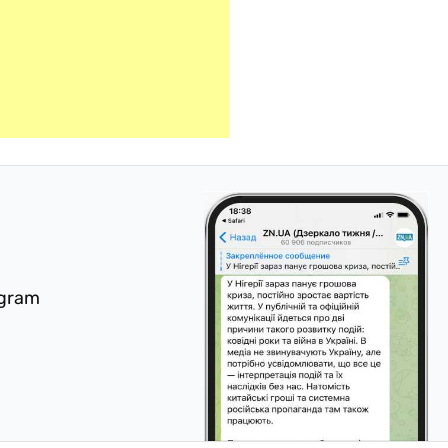
egram