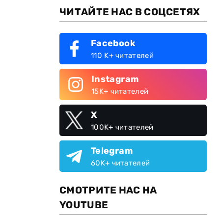
ЧИТАЙТЕ НАС В СОЦСЕТЯХ
Facebook
110 K+ читателей
Instagram
15K+ читателей
X
100K+ читателей
Telegram
60K+ читателей
СМОТРИТЕ НАС НА
YOUTUBE