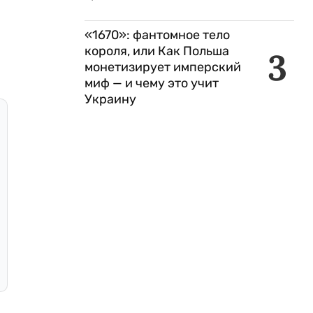
«1670»: фантомное тело
короля, или Как Польша
3
монетизирует имперский
миф — и чему это учит
Украину