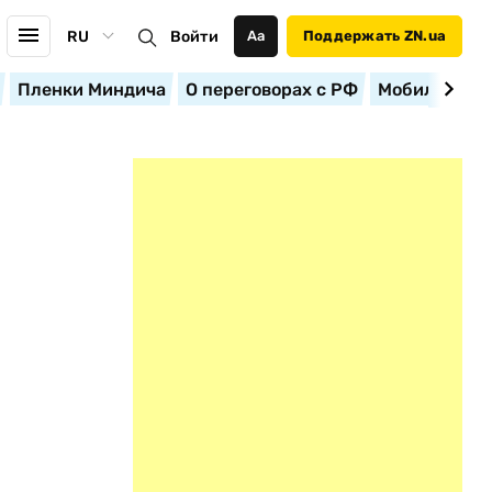
RU
Войти
Аа
Поддержать ZN.ua
Пленки Миндича
О переговорах с РФ
Мобилизация