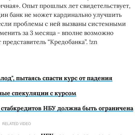
чная». Опыт прошлых лет свидетельствует,
дин банк не может кардинально улучшить
 если проблемы с ней вызваны системными
зменить за 3 месяца - вполне возможно
т представитель “Кредобанка”. !zn
од", пытаясь спасти курс от падения
тные спекуляции с курсом
 стабкредитов НБУ должна быть ограничена
RELATED VIDEO