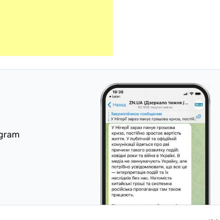
egram