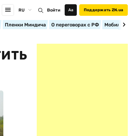
RU
Войти
Аа
Поддержать ZN.ua
Пленки Миндича
О переговорах с РФ
Мобилизация
ТИТЬ