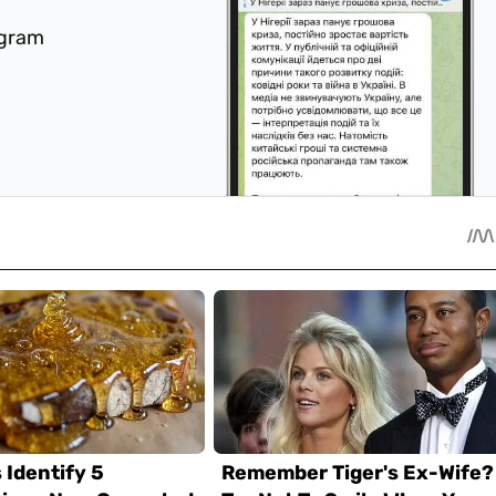
egram