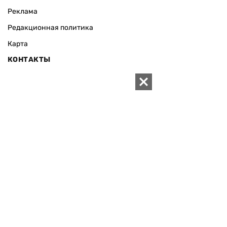
Реклама
Редакционная политика
Карта
КОНТАКТЫ
01010 Киев, ул. Князей Острожских, 19/1
Телефон редакции:
+380 (44) 280-04-85
Электронная почта редакции:
zn94@ukr.net
Электронная почта службы новостей:
editor@zn.ua
СОЦСЕТИ
ПОДДЕРЖАТЬ ZN.UA
Поддержать независимую