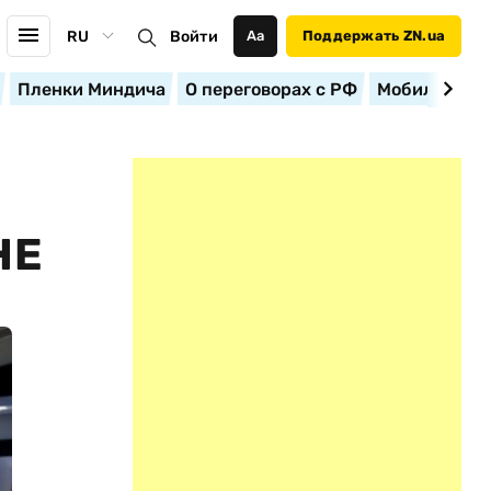
RU
Войти
Аа
Поддержать ZN.ua
Пленки Миндича
О переговорах с РФ
Мобилизация
НЕ