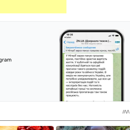
egram