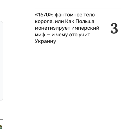
«1670»: фантомное тело
короля, или Как Польша
3
монетизирует имперский
миф — и чему это учит
Украину