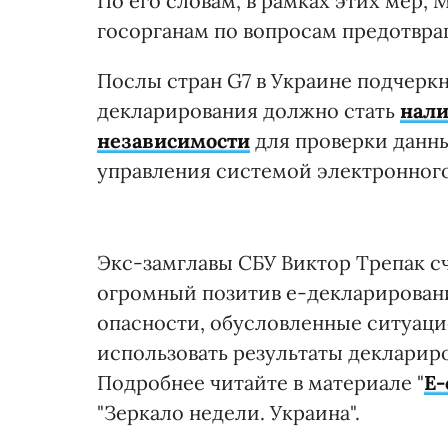
По его словам, в рамках этих мер,
госорганам по вопросам предотвр
Послы стран G7 в Украине подчерк
декларирования должно стать
нали
независимости
для проверки данн
управления системой электронного
Экс-замглавы СБУ Виктор Трепак сч
огромный позитив е-декларировани
опасности, обусловленные ситуаци
использовать результаты декларир
Подробнее читайте в материале "
Е-
"Зеркало недели. Украина".