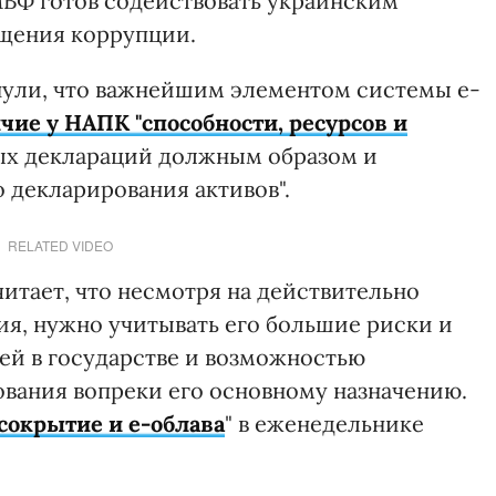
 МВФ готов содействовать украинским
ащения коррупции.
нули, что важнейшим элементом системы е-
чие у НАПК "способности, ресурсов и
ых деклараций должным образом и
 декларирования активов".
RELATED VIDEO
итает, что несмотря на действительно
я, нужно учитывать его большие риски и
ей в государстве и возможностью
ования вопреки его основному назначению.
сокрытие и е-облава
" в еженедельнике