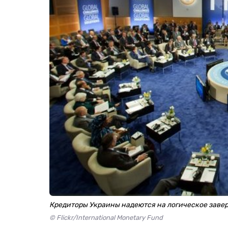
Кредиторы Украины надеются на логическое заве
© Flickr/International Monetary Fund