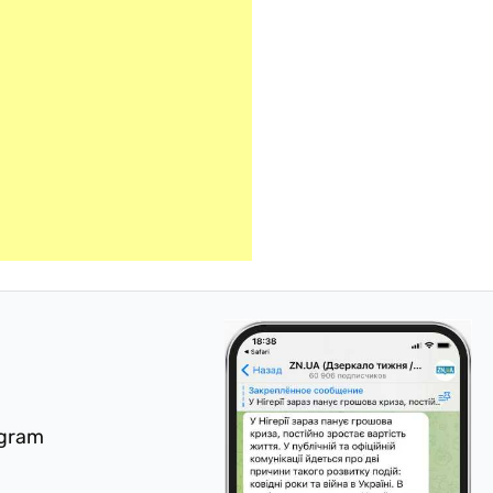
egram