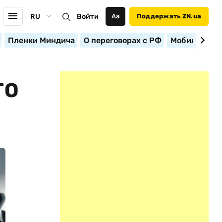
RU
Войти
Аа
Поддержать ZN.ua
Пленки Миндича
О переговорах с РФ
Мобилизация
ГО