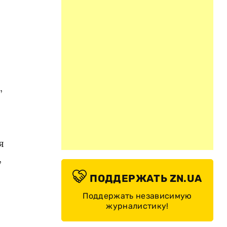
,
я
,
ПОДДЕРЖАТЬ ZN.UA
Поддержать независимую
журналистику!