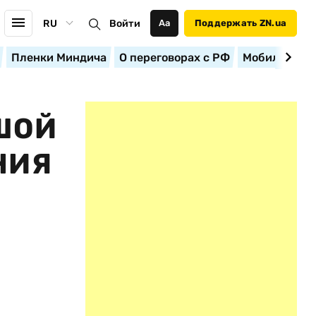
RU
Войти
Аа
Поддержать ZN.ua
Пленки Миндича
О переговорах с РФ
Мобилизация
ШОЙ
НИЯ