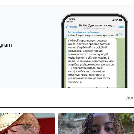
egram