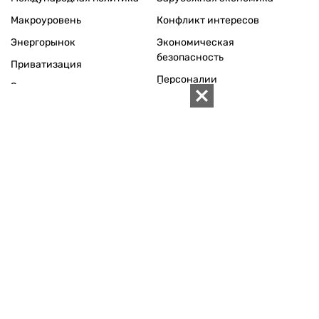
Макроуровень
Конфликт интересов
Энергорынок
Экономическая
безопасность
Приватизация
Персоналии
Экономика регионов
Социум
Наука
История
Технологии
Круг семьи
Среда обитания
Туризм
Церковь
Собственность
Культура
Использование материалов «ZN.UA» разрешается при
условии ссылки на «ZN.UA».
Для интернет-изданий обязательна прямая, открытая для
поисковых систем, гиперссылка в первом абзаце на
конкретный материал.