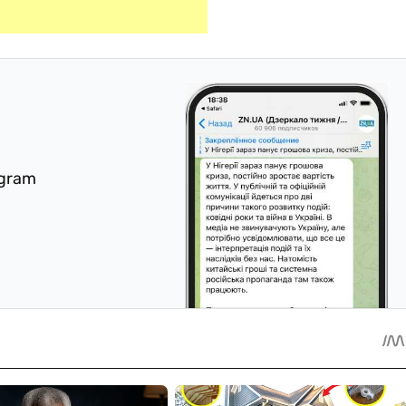
egram