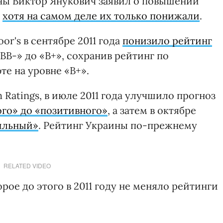
ны Виктор Янукович заявил о повышении
,
хотя на самом деле их только понижали
.
oor's в сентябре 2011 года
понизило рейтинг
BB-» до «B+», сохранив рейтинг по
те на уровне «B+».
h Ratings, в июле 2011 года улучшило прогноз
ого» до «позитивного»
, а затем в октябре
ильный»
. Рейтинг Украины по-прежнему
RELATED VIDEO
орое до этого в 2011 году не меняло рейтинги