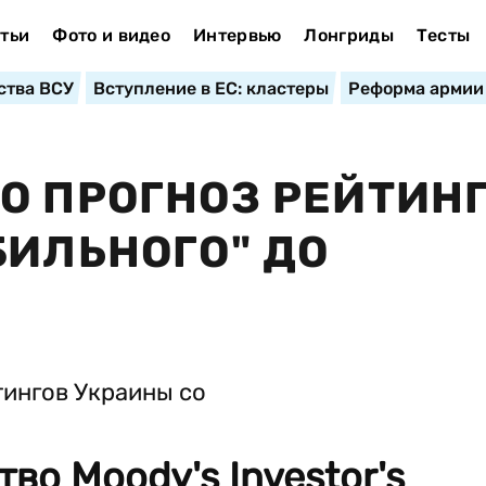
тьи
Фото и видео
Интервью
Лонгриды
Тесты
ства ВСУ
Вступление в ЕС: кластеры
Реформа армии
О ПРОГНОЗ РЕЙТИН
БИЛЬНОГО" ДО
во Moody's Investor's