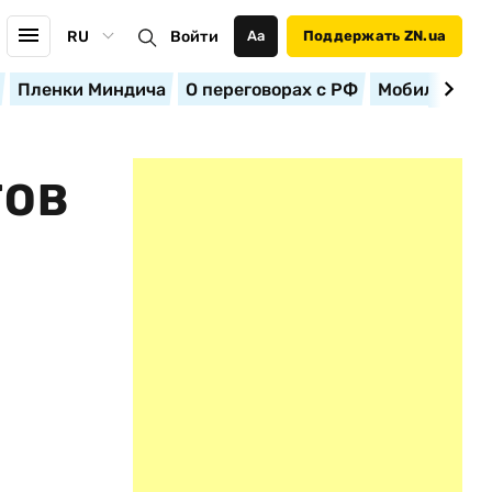
RU
Войти
Аа
Поддержать ZN.ua
Пленки Миндича
О переговорах с РФ
Мобилизация
ГОВ