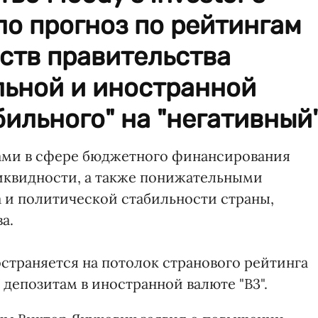
ло прогноз по рейтингам
ств правительства
льной и иностранной
бильного" на "негативный"
ками в сфере бюджетного финансирования
иквидности, а также понижательными
 и политической стабильности страны,
а.
страняется на потолок странового рейтинга
 депозитам в иностранной валюте "В3".