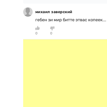
михаил заверский
гебен зи мир битте этвас копеек...
0
0