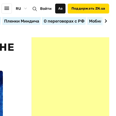
RU
Войти
Аа
Поддержать ZN.ua
Пленки Миндича
О переговорах с РФ
Мобилизация
ИНЕ