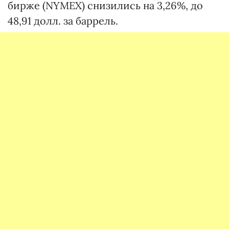
бирже (NYMEX) снизились на 3,26%, до
48,91 долл. за баррель.