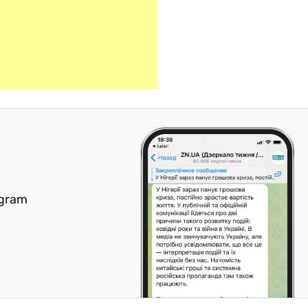
egram