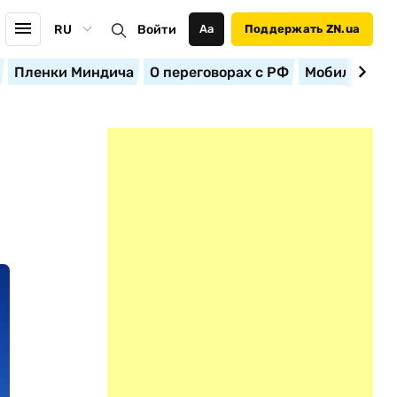
RU
Войти
Аа
Поддержать ZN.ua
Пленки Миндича
О переговорах с РФ
Мобилизация