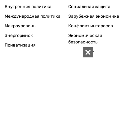
АРХИВ
Внутренняя политика
Социальная защита
Международная политика
Зарубежная экономика
Макроуровень
Конфликт интересов
Энергорынок
Экономическая
безопасность
Приватизация
Персоналии
Экономика регионов
Социум
Наука
История
Технологии
Круг семьи
Среда обитания
Туризм
Церковь
Собственность
Культура
Использование материалов «ZN.UA» разрешается при