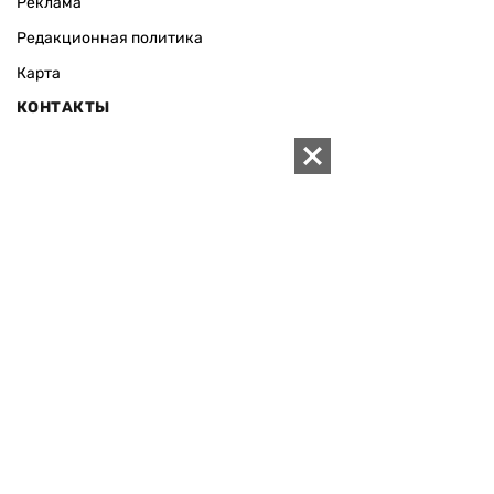
Реклама
Редакционная политика
Карта
КОНТАКТЫ
01010 Киев, ул. Князей Острожских, 19/1
Телефон редакции:
+380 (44) 280-04-85
Электронная почта редакции:
zn94@ukr.net
Электронная почта службы новостей:
editor@zn.ua
СОЦСЕТИ
ПОДДЕРЖАТЬ ZN.UA
Поддержать независимую
журналистику!