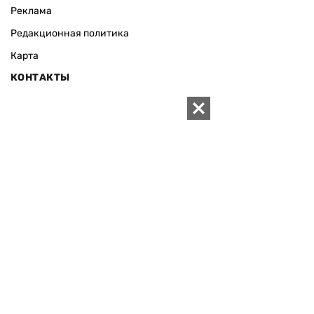
Реклама
Редакционная политика
Карта
КОНТАКТЫ
01010 Киев, ул. Князей Острожских, 19/1
Телефон редакции:
+380 (44) 280-04-85
Электронная почта редакции:
zn94@ukr.net
Электронная почта службы новостей:
editor@zn.ua
СОЦСЕТИ
ПОДДЕРЖАТЬ ZN.UA
Поддержать независимую