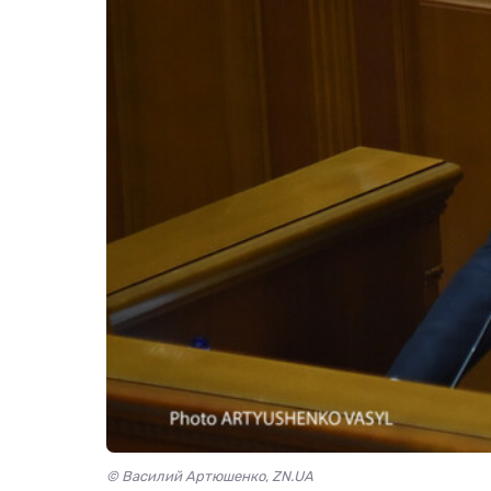
© Василий Артюшенко, ZN.UA