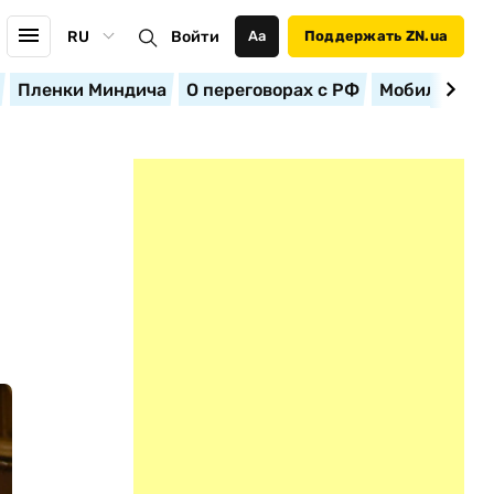
RU
Войти
Аа
Поддержать ZN.ua
Пленки Миндича
О переговорах с РФ
Мобилизация