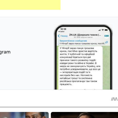
egram