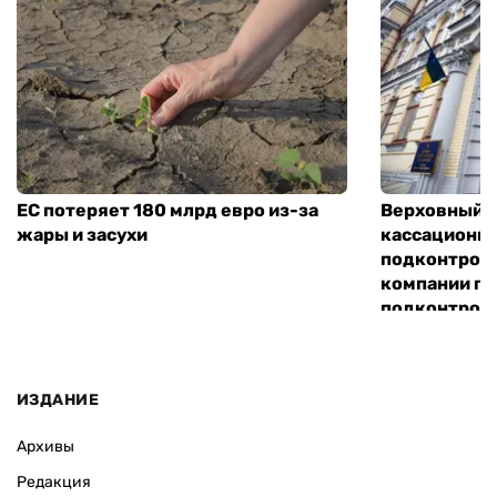
ЕС потеряет 180 млрд евро из-за
Верховный С
жары и засухи
кассационн
подконтрол
компании по
подконтроль
«Хим-Трейд
ИЗДАНИЕ
Архивы
Редакция