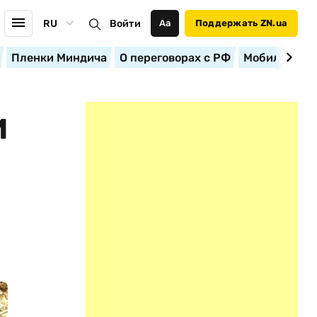
RU
Войти
Аа
Поддержать ZN.ua
Пленки Миндича
О переговорах с РФ
Мобилизация
И