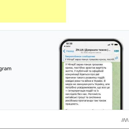
egram