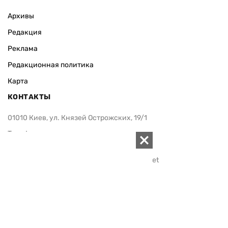
Архивы
Редакция
Реклама
Редакционная политика
Карта
КОНТАКТЫ
01010 Киев, ул. Князей Острожских, 19/1
Телефон редакции:
+380 (44) 280-04-85
Электронная почта редакции:
zn94@ukr.net
Электронная почта службы новостей:
editor@zn.ua
СОЦСЕТИ