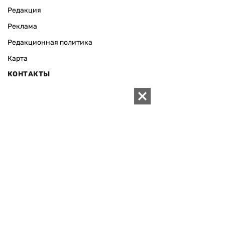
Редакция
Реклама
Редакционная политика
Карта
КОНТАКТЫ
01010 Киев, ул. Князей Острожских, 19/1
Телефон редакции:
+380 (44) 280-04-85
Электронная почта редакции:
zn94@ukr.net
Электронная почта службы новостей:
editor@zn.ua
СОЦСЕТИ
ПОДДЕРЖАТЬ ZN.UA