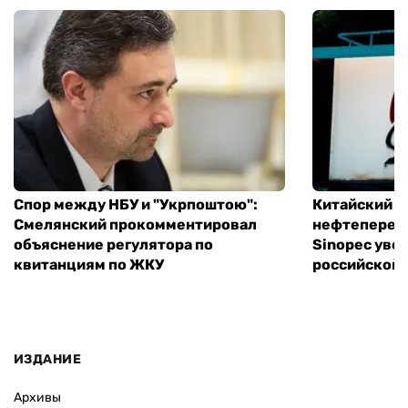
Спор между НБУ и "Укрпоштою":
Китайский
Смелянский прокомментировал
нефтеперер
объяснение регулятора по
Sinopec уве
квитанциям по ЖКУ
российской 
ИЗДАНИЕ
Архивы