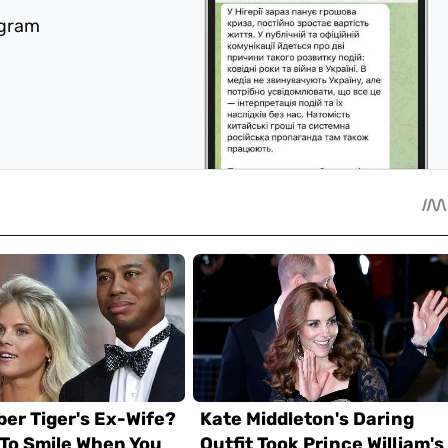
egram