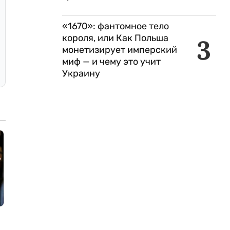
«1670»: фантомное тело
короля, или Как Польша
3
монетизирует имперский
миф — и чему это учит
Украину