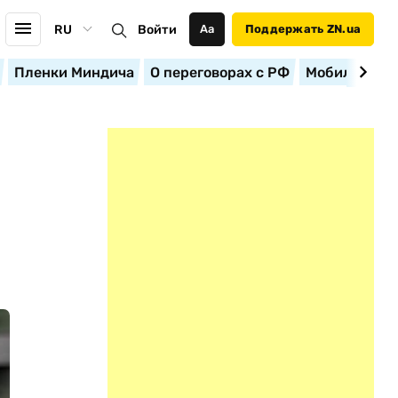
RU
Войти
Аа
Поддержать ZN.ua
Пленки Миндича
О переговорах с РФ
Мобилизация