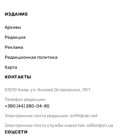
ВАС ЗАИНТЕРЕСУЕТ
Поддержка аграриев: поможет ли
Очереди на 
она пережить блокаду портов
шесть суток
опровергло 