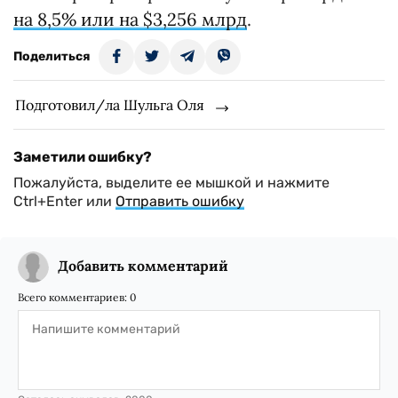
RELATED VIDEO
Напомним, что за предыдущий месяц -
сентябрь - резервы НБУ упали рекордно -