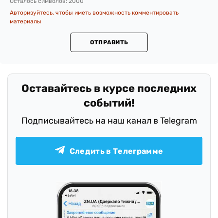
на 8,5% или на $3,256 млрд
.
Поделиться
Подготовил/ла Шульга Оля
Заметили ошибку?
Пожалуйста, выделите ее мышкой и нажмите
Ctrl+Enter или
Отправить ошибку
Добавить комментарий
Всего комментариев:
0