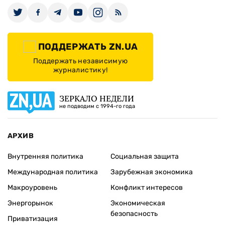
ИЗДАНИЕ
Архивы
Редакция
Реклама
Редакционная политика
Карта
КОНТАКТЫ
01010 Киев, ул. Князей Острожских, 19/1
Телефон редакции:
+380 (44) 280-04-85
Электронная почта редакции:
zn94@ukr.net
Электронная почта службы новостей:
editor@zn.ua
СОЦСЕТИ