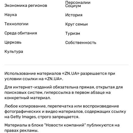
ПОДДЕРЖАТЬ ZN.UA
Поддержать независимую
журналистику!
ЗЕРКАЛО НЕДЕЛИ
не подводим с 1994-го года
АРХИВ
Внутренняя политика
Социальная защита
Международная политика
Зарубежная экономика
Макроуровень
Конфликт интересов
Энергорынок
Экономическая
безопасность
Приватизация