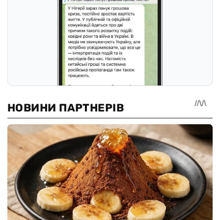
Осталось символов:
2000
Авторизуйтесь, чтобы иметь возможность комментировать
материалы
ОТПРАВИТЬ
Оставайтесь в курсе последних
событий!
Подписывайтесь на наш канал в Telegram
Следить в Телеграмме