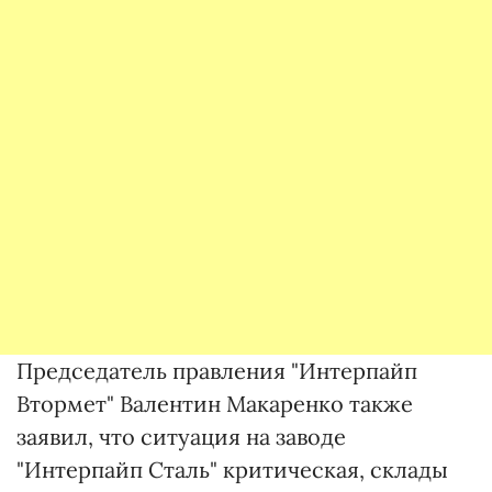
Председатель правления "Интерпайп
Втормет" Валентин Макаренко также
заявил, что ситуация на заводе
"Интерпайп Сталь" критическая, склады