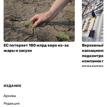
ЕС потеряет 180 млрд евро из-за
Верховный С
жары и засухи
кассационн
подконтрол
компании по
подконтроль
«Хим-Трейд
ИЗДАНИЕ
Архивы
Редакция