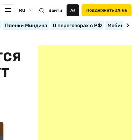
RU
Войти
Аа
Поддержать ZN.ua
Пленки Миндича
О переговорах с РФ
Мобилизация
ТСЯ
УТ