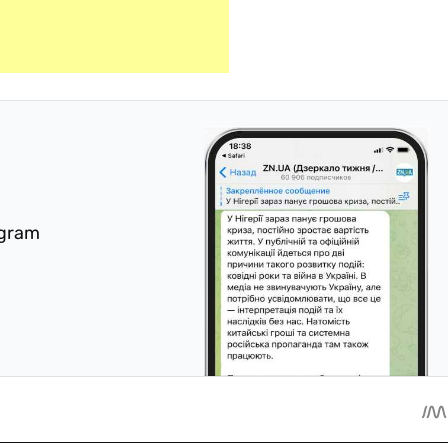
egram