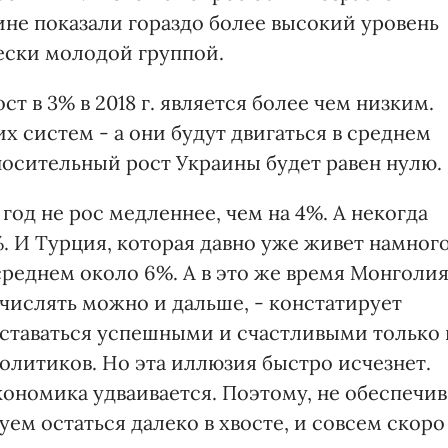
ине показали гораздо более высокий уровень
ески молодой группой.
ст в 3% в 2018 г. является более чем низким.
 систем - а они будут двигаться в среднем
носительный рост Украины будет равен нулю.
 год не рос медленнее, чем на 4%. А некогда
. И Турция, которая давно уже живет намног
 среднем около 6%. А в это же время Монголи
ечислять можно и дальше, - констатирует
ставаться успешными и счастливыми только 
литиков. Но эта иллюзия быстро исчезнет.
кономика удваивается. Поэтому, не обеспечив
ем остаться далеко в хвосте, и совсем скоро