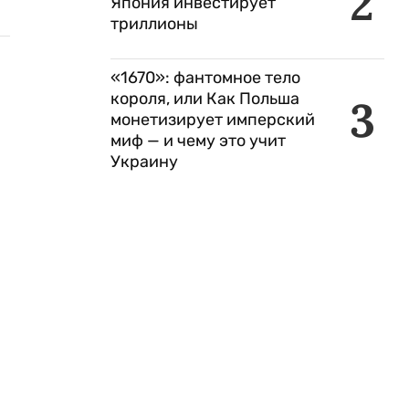
2
Япония инвестирует
триллионы
«1670»: фантомное тело
короля, или Как Польша
3
монетизирует имперский
миф — и чему это учит
Украину