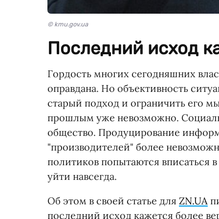
© kmu.gov.ua
Последний исход к
Гордость многих сегодняшних влас
оправдана. Но объективность ситуац
старый подход и ограничить его 
прошлым уже невозможно. Социаль
общество. Продуцирование информ
"производителей" более невозможн
политиков попытаются вписаться в
уйти навсегда.
Об этом в своей статье для
ZN.UA
пи
последний исход кажется более вер