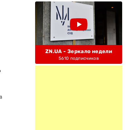
ZN.UA - Зеркало недели
5610 подписчиков
о
я
в