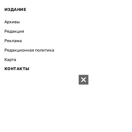
ИЗДАНИЕ
Архивы
Редакция
Реклама
Редакционная политика
Карта
КОНТАКТЫ
01010 Киев, ул. Князей Острожских, 19/1
Телефон редакции:
+380 (44) 280-04-85
Электронная почта редакции:
zn94@ukr.net
Электронная почта службы новостей:
editor@zn.ua
СОЦСЕТИ