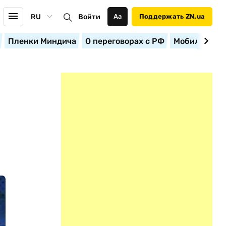
RU
Войти
Аа
Поддержать ZN.ua
Пленки Миндича
О переговорах с РФ
Мобилизация