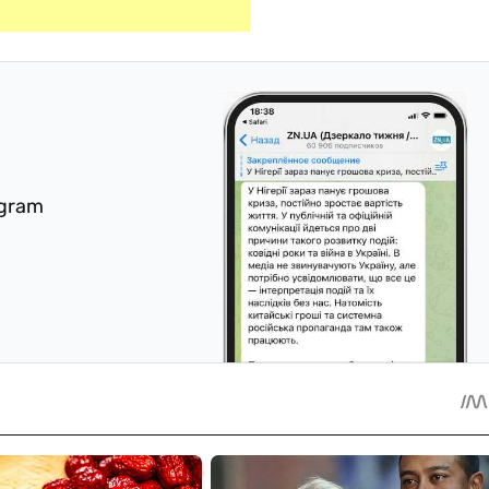
egram