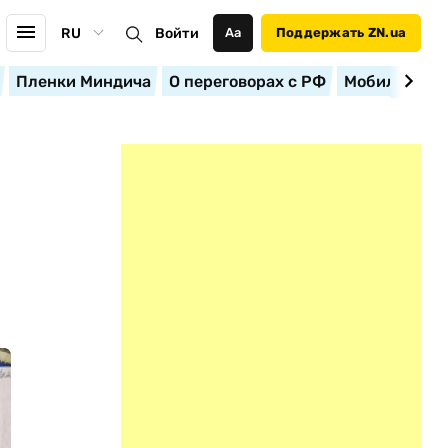
RU
Войти
Аа
Поддержать ZN.ua
Пленки Миндича
О переговорах с РФ
Мобилизация
Й