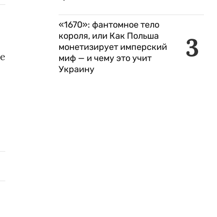
«1670»: фантомное тело
короля, или Как Польша
3
монетизирует имперский
ке
миф — и чему это учит
Украину