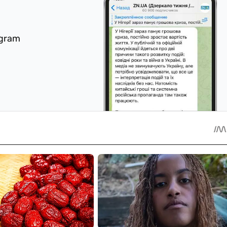
egram