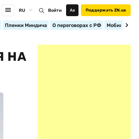
RU
Войти
Аа
Поддержать ZN.ua
Пленки Миндича
О переговорах с РФ
Мобилизация
Я НА