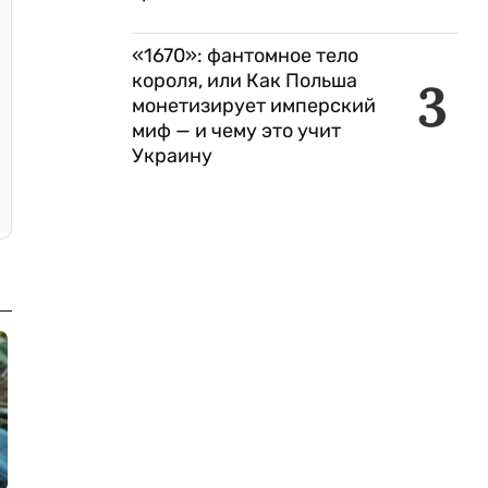
«1670»: фантомное тело
короля, или Как Польша
3
монетизирует имперский
миф — и чему это учит
Украину