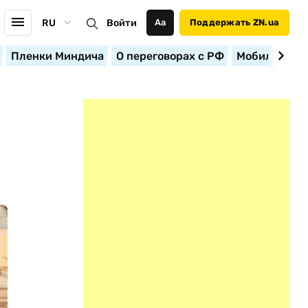
RU
Войти
Аа
Поддержать ZN.ua
Пленки Миндича
О переговорах с РФ
Мобилизация