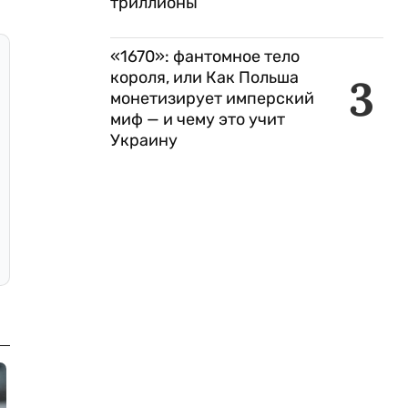
триллионы
«1670»: фантомное тело
короля, или Как Польша
3
монетизирует имперский
миф — и чему это учит
Украину