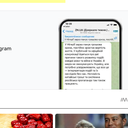
egram