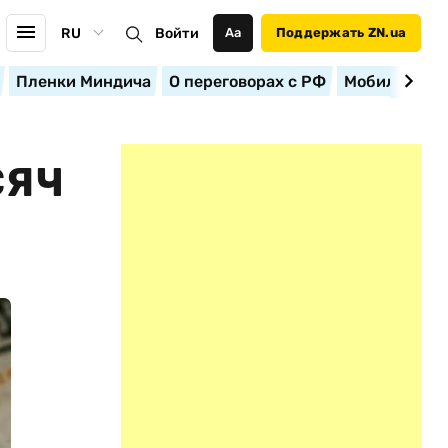
RU
Войти
Аа
Поддержать ZN.ua
Пленки Миндича
О переговорах с РФ
Мобилизация
СЯЧ