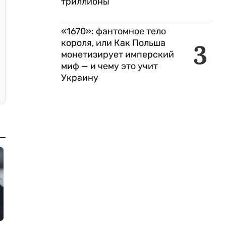
триллионы
«1670»: фантомное тело
короля, или Как Польша
3
монетизирует имперский
миф — и чему это учит
Украину