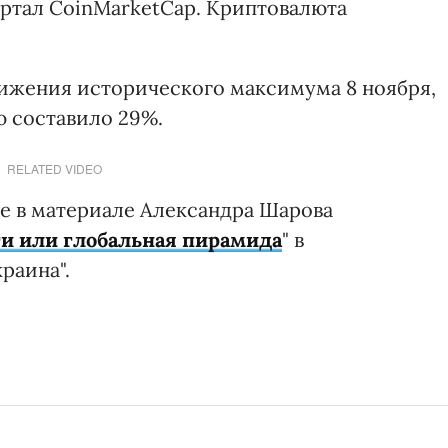
ртал CoinMarketCap. Криптовалюта
ижения исторического максимума 8 ноября,
ю составило 29%.
RELATED VIDEO
е в материале Александра Шарова
и или глобальная пирамида
" в
раина".