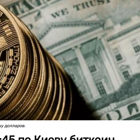
чу долларов.
:45 по Киеву биткоин