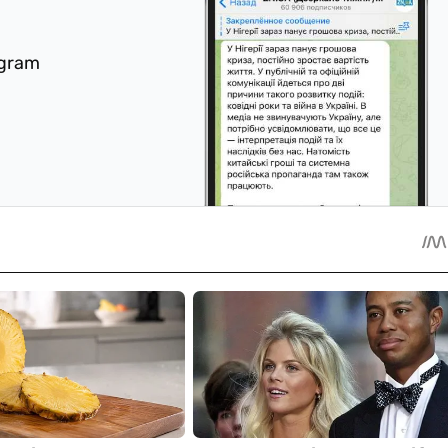
egram