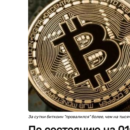
За сутки биткоин "провалился" более, чем на тыся
По состоянию на 01