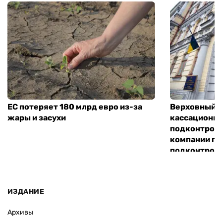
ЕС потеряет 180 млрд евро из-за
Верховный С
жары и засухи
кассационн
подконтрол
компании по
подконтроль
«Хим-Трейд
ИЗДАНИЕ
Архивы