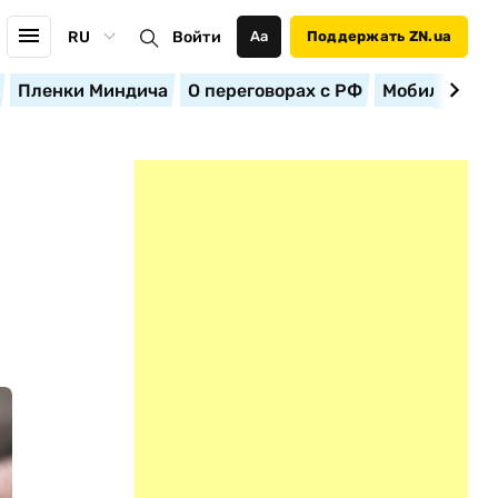
RU
Войти
Аа
Поддержать ZN.ua
Пленки Миндича
О переговорах с РФ
Мобилизация