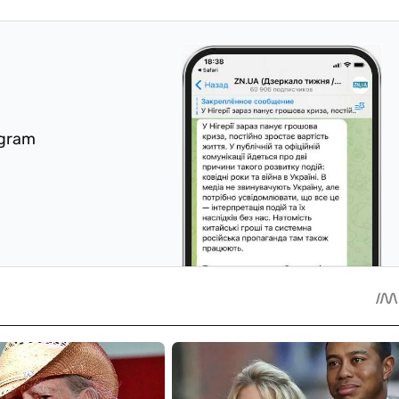
egram