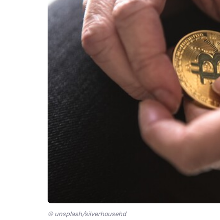
© unsplash/silverhousehd