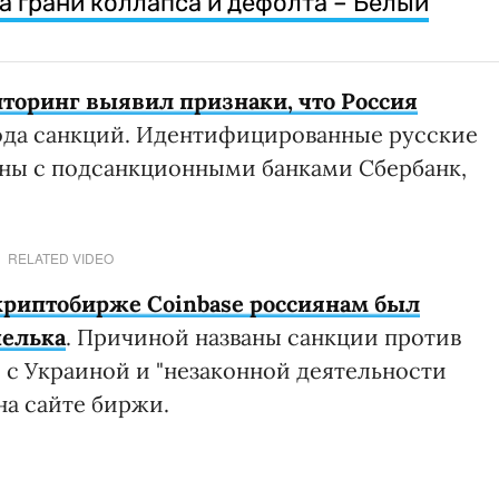
а грани коллапса и дефолта – Белый
торинг выявил признаки, что Россия
ода санкций. Идентифицированные русские
аны с подсанкционными банками Сбербанк,
RELATED VIDEO
криптобирже Coinbase россиянам был
шелька
. Причиной названы санкции против
 с Украиной и "незаконной деятельности
на сайте биржи.