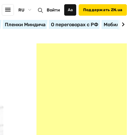
RU
Войти
Аа
Поддержать ZN.ua
Пленки Миндича
О переговорах с РФ
Мобилизация