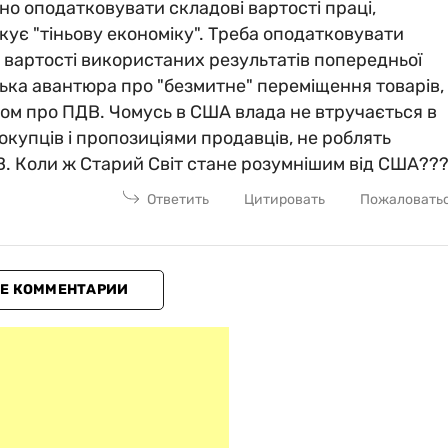
о оподатковувати складові вартості праці,
кує "тіньову економіку". Треба оподатковувати
о вартості використаних результатів попередньої
ька авантюра про "безмитне" переміщення товарів,
ном про ПДВ. Чомусь в США влада не втручається в
купців і пропозиціями продавців, не роблять
. Коли ж Старий Світ стане розумнішим від США??
Ответить
Цитировать
Пожаловать
Е КОММЕНТАРИИ