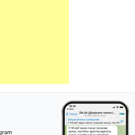
egram