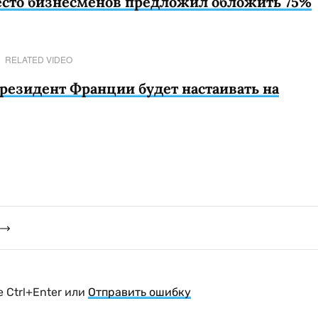
есто бизнесменов предложил обложить 75%
RELATED VIDEO
президент Франции будет настаивать на
 Ctrl+Enter или
Отправить ошибку