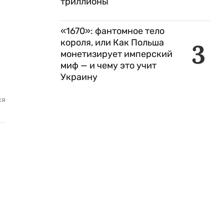
триллионы
«1670»: фантомное тело
короля, или Как Польша
3
монетизирует имперский
миф — и чему это учит
Украину
?
ся