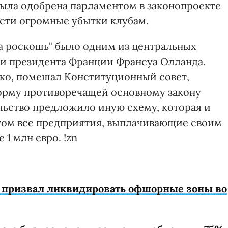
была одобрена парламентом в законопроекте
ести огромные убытки клубам.
на роскошь" было одним из центральных
и президента Франции Франсуа Олланда.
ако, помешал Конституционный совет,
орму противоречащей основному закону
ельство предложило иную схему, которая и
гом все предприятия, выплачивающие своим
1 млн евро. !zn
д призвал ликвидировать офшорные зоны во