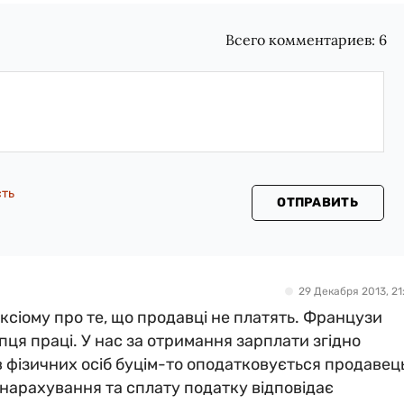
Всего комментариев:
6
сть
ОТПРАВИТЬ
29 Декабря 2013, 21:
ксіому про те, що продавці не платять. Французи
ця праці. У нас за отримання зарплати згідно
 фізичних осіб буцім-то оподатковується продавец
 нарахування та сплату податку відповідає