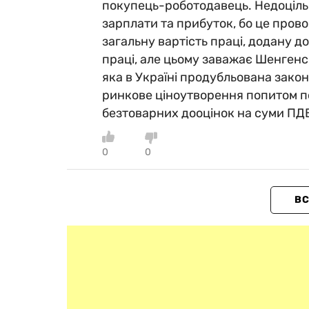
покупець-роботодавець. Недоцільн
зарплати та прибуток, бо це прово
загальну вартість праці, додану д
праці, але цьому заважає Шенгенс
яка в Україні продубльована зако
ринкове ціноутворення попитом по
безтоварних дооцінок на суми ПДВ
0
0
ВС