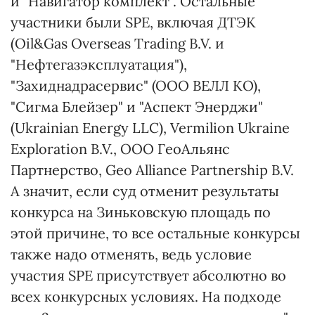
и "Навигатор комплект". Остальные
участники были SPЕ, включая ДТЭК
(Oil&Gas Overseas Trading B.V. и
"Нефтегазэксплуатация"),
"Захиднадрасервис" (ООО ВЕЛЛ КО),
"Сигма Блейзер" и "Аспект Энерджи"
(Ukrainian Energy LLC), Vermilion Ukraine
Exploration B.V., ООО ГеоАльянс
Партнерство, Geo Alliance Partnership B.V.
А значит, если суд отменит результаты
конкурса на Зиньковскую площадь по
этой причине, то все остальные конкурсы
также надо отменять, ведь условие
участия SPE присутствует абсолютно во
всех конкурсных условиях. На подходе