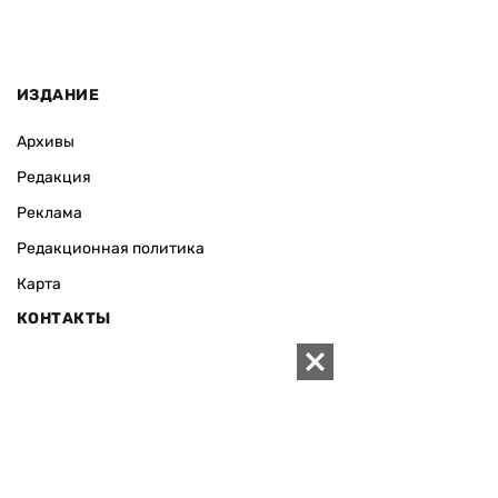
ИЗДАНИЕ
Архивы
Редакция
Реклама
Редакционная политика
Карта
КОНТАКТЫ
01010 Киев, ул. Князей Острожских, 19/1
Телефон редакции:
+380 (44) 280-04-85
Электронная почта редакции:
zn94@ukr.net
Электронная почта службы новостей:
editor@zn.ua